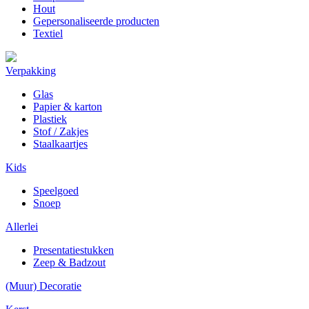
Hout
Gepersonaliseerde producten
Textiel
Verpakking
Glas
Papier & karton
Plastiek
Stof / Zakjes
Staalkaartjes
Kids
Speelgoed
Snoep
Allerlei
Presentatiestukken
Zeep & Badzout
(Muur) Decoratie